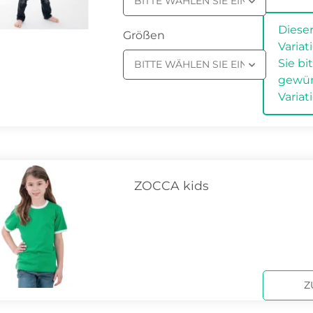
BITTE WÄHLEN SIE EINE VARIATION
x
Dieser
Größen
Varia
Sie bi
BITTE WÄHLEN SIE EINE VARIATION
gewü
Variat
ZOCCA kids
Z