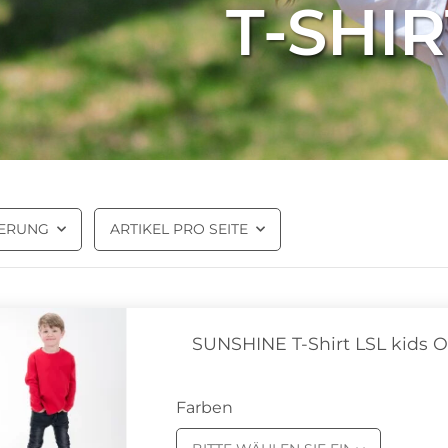
T-SHI
IERUNG
ARTIKEL PRO SEITE
SUNSHINE T-Shirt LSL kids O
Farben