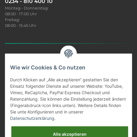
0234 - 810 400 10
Montag - Donnerstag:
08:00 - 17:00 Uhr
Freitag:
08:00 - 15:45 Uhr
Sonar News
Wie wir Cookies & Co nutzen
Produkt Infos
Durch Klicken auf „Alle akzeptieren“ gestatten Sie den
Einsatz folgender Dienste auf unserer Website: YouTube,
Vimeo, ReCaptcha, PayPal Express Checkout und
Unser Service
Ratenzahlung. Sie können die Einstellung jederzeit ändern
(Fingerabdruck-Icon links unten). Weitere Details finden
Informationen
Sie unte
Konfigurieren
und in unserer
Datenschutzerklärung
.
Gesetzliches
Alle akzeptieren