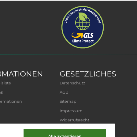
RMATIONEN
GESETZLICHES
sliste
Datenschutz
ns
AGB
ormationen
Sitemap
Impressum
Widerrufsrecht
Alle akzeptieren