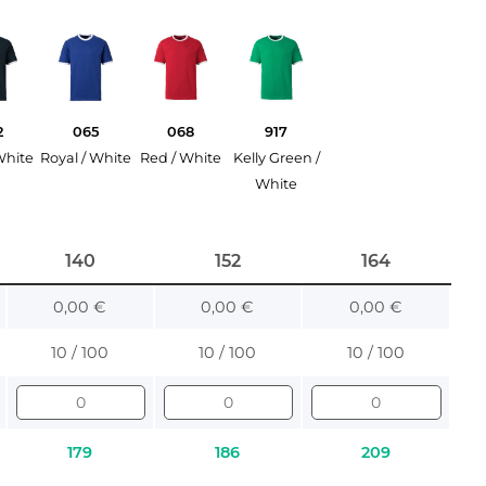
2
065
068
917
White
Royal / White
Red / White
Kelly Green /
White
140
152
164
0,00 €
0,00 €
0,00 €
10 / 100
10 / 100
10 / 100
179
186
209