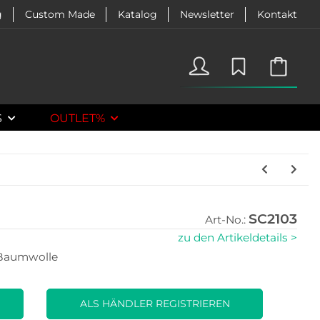
g
Custom Made
Katalog
Newsletter
Kontakt
S
OUTLET%
SC2103
Art-No.:
zu den Artikeldetails >
 Baumwolle
ALS HÄNDLER REGISTRIEREN