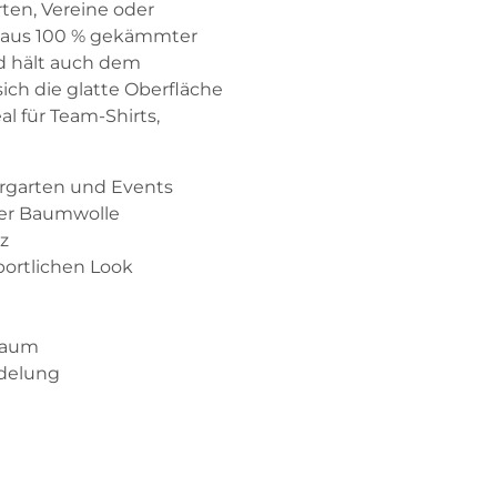
rten, Vereine oder
y aus 100 % gekämmter
d hält auch dem
sich die glatte Oberfläche
l für Team-Shirts,
dergarten und Events
ter Baumwolle
z
portlichen Look
 Saum
edelung