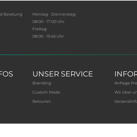
nd Beratung
Montag - Donnerstag:
08:00 - 17:00 Uhr
Freitag:
08:00 - 15:45 Uhr
FOS
UNSER SERVICE
INFO
Branding
Anfrage Prei
Custom Made
Wir über u
Retouren
Versandinf