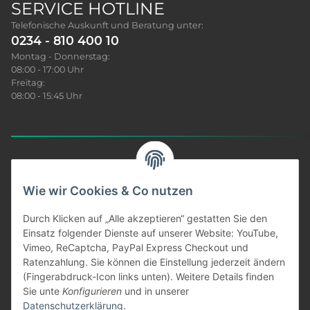
SERVICE HOTLINE
Telefonische Auskunft und Beratung unter:
0234 - 810 400 10
Montag - Donnerstag:
08:00 - 17:00 Uhr
Freitag:
08:00 - 15:45 Uhr
Sonar News
Wie wir Cookies & Co nutzen
Produkt Infos
Durch Klicken auf „Alle akzeptieren“ gestatten Sie den
Einsatz folgender Dienste auf unserer Website: YouTube,
Vimeo, ReCaptcha, PayPal Express Checkout und
Unser Service
Ratenzahlung. Sie können die Einstellung jederzeit ändern
(Fingerabdruck-Icon links unten). Weitere Details finden
Informationen
Sie unte
Konfigurieren
und in unserer
Datenschutzerklärung
.