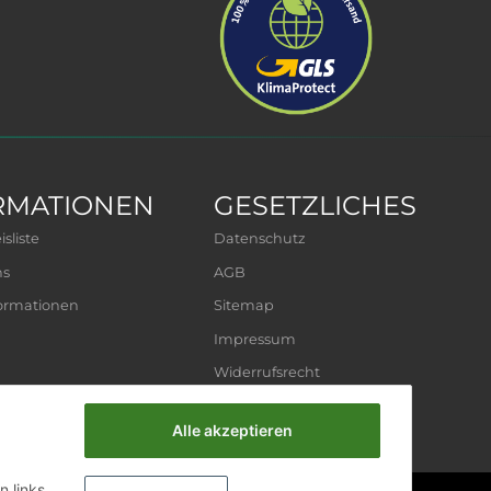
RMATIONEN
GESETZLICHES
sliste
Datenschutz
ns
AGB
ormationen
Sitemap
Impressum
Widerrufsrecht
Alle akzeptieren
n links