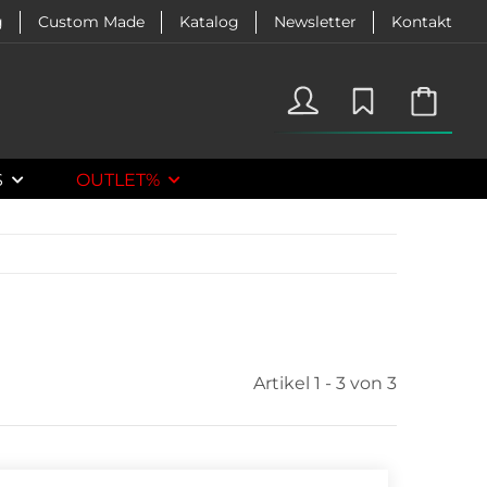
g
Custom Made
Katalog
Newsletter
Kontakt
S
OUTLET%
Artikel 1 - 3 von 3