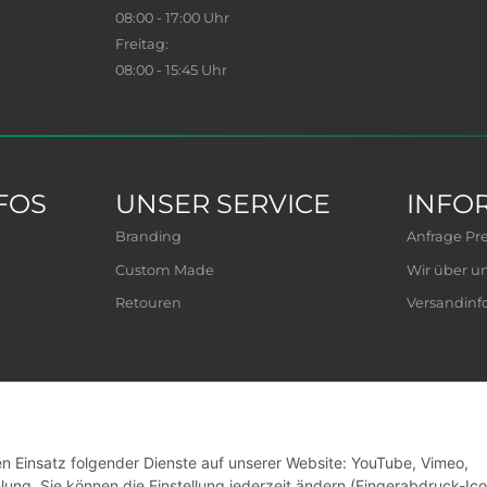
08:00 - 17:00 Uhr
Freitag:
08:00 - 15:45 Uhr
FOS
UNSER SERVICE
INFO
Branding
Anfrage Prei
Custom Made
Wir über u
Retouren
Versandinf
den Einsatz folgender Dienste auf unserer Website: YouTube, Vimeo,
g. Sie können die Einstellung jederzeit ändern (Fingerabdruck-Ico