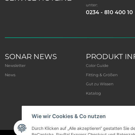
unter:
0234 - 810 400 10
SONAR NEWS
PRODUKT IN
Newsletter
Color Guide
News
Fitting & Größen
Gut zu Wissen
Katalog
Wie wir Cookies & Co nutzen
Durch Klicken auf „Alle akzeptieren“ gestatten Sie 
ReCaptcha, PayPal Express Checkout und Ratenzahlun