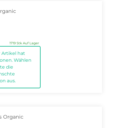
rganic
.
1719 Stk Auf Lager
 Artikel hat
tionen. Wählen
tte die
.
nschte
ion aus.
s Organic