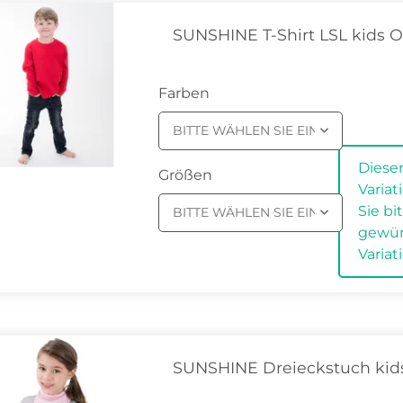
SUNSHINE T-Shirt LSL kids O
Farben
BITTE WÄHLEN SIE EINE VARIATION
x
Dieser
Größen
Varia
Sie bi
BITTE WÄHLEN SIE EINE VARIATION
gewü
Variat
SUNSHINE Dreieckstuch kid