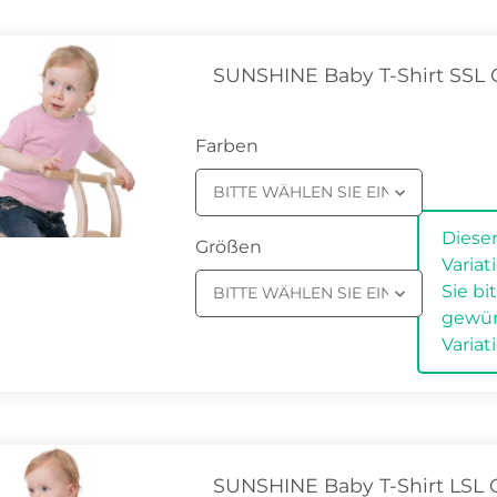
SUNSHINE Baby T-Shirt SSL 
Farben
BITTE WÄHLEN SIE EINE VARIATION
x
Dieser
Größen
Varia
Sie bi
BITTE WÄHLEN SIE EINE VARIATION
gewü
Variat
SUNSHINE Baby T-Shirt LSL 