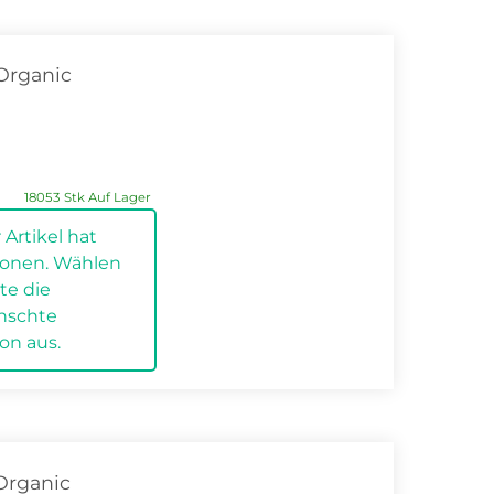
Organic
.
18053 Stk Auf Lager
 Artikel hat
tionen. Wählen
tte die
.
nschte
ion aus.
Organic