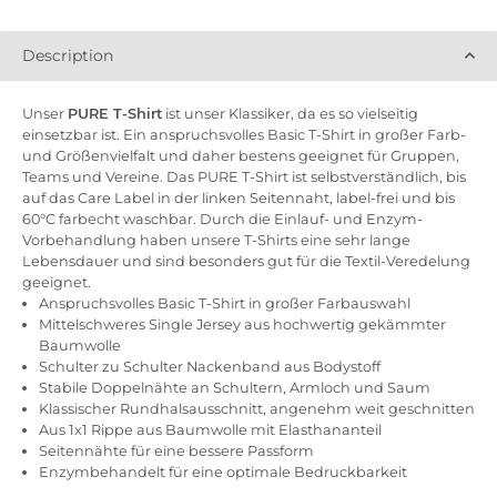
Description
Unser
PURE T-Shirt
ist unser Klassiker, da es so vielseitig
einsetzbar ist. Ein anspruchsvolles Basic T-Shirt in großer Farb-
und Größenvielfalt und daher bestens geeignet für Gruppen,
Teams und Vereine. Das PURE T-Shirt ist selbstverständlich, bis
auf das Care Label in der linken Seitennaht, label-frei und bis
60°C farbecht waschbar. Durch die Einlauf- und Enzym-
Vorbehandlung haben unsere T-Shirts eine sehr lange
Lebensdauer und sind besonders gut für die Textil-Veredelung
geeignet.
Anspruchsvolles Basic T-Shirt in großer Farbauswahl
Mittelschweres Single Jersey aus hochwertig gekämmter
Baumwolle
Schulter zu Schulter Nackenband aus Bodystoff
Stabile Doppelnähte an Schultern, Armloch und Saum
Klassischer Rundhalsausschnitt, angenehm weit geschnitten
Aus 1x1 Rippe aus Baumwolle mit Elasthananteil
Seitennähte für eine bessere Passform
Enzymbehandelt für eine optimale Bedruckbarkeit