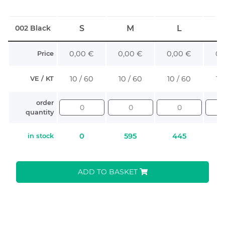
002 Black
S
M
L
0,00 €
0,00 €
0,00 €
0,
Price
10 / 60
10 / 60
10 / 60
10
VE / KT
order
quantity
0
595
445
in stock
ADD TO BASKET