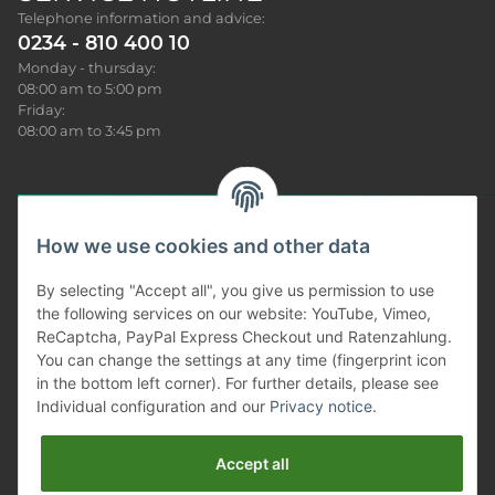
Telephone information and advice:
0234 - 810 400 10
Monday - thursday:
08:00 am to 5:00 pm
Friday:
08:00 am to 3:45 pm
How we use cookies and other data
Sonar News
By selecting "Accept all", you give us permission to use
the following services on our website: YouTube, Vimeo,
Produkt Infos
ReCaptcha, PayPal Express Checkout und Ratenzahlung.
You can change the settings at any time (fingerprint icon
Our service
in the bottom left corner). For further details, please see
Individual configuration and our
Privacy notice
.
Information
Accept all
Gesetzliches