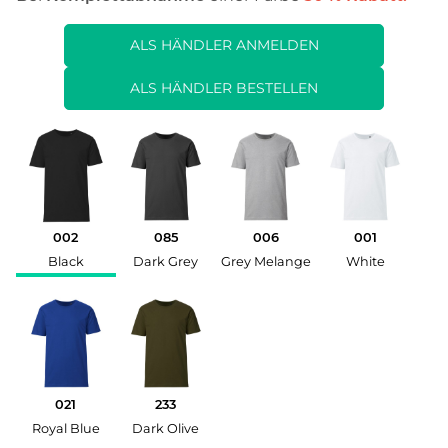
ALS HÄNDLER ANMELDEN
ALS HÄNDLER BESTELLEN
002
085
006
001
Black
Dark Grey
Grey Melange
White
021
233
Royal Blue
Dark Olive